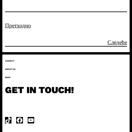
Претходно
Следеће
CONTACT
ABOUT US
SHOP
GET IN TOUCH!
TikTok
Facebook
YouTube