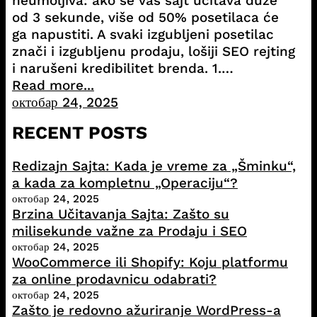
neumoljiva: ako se vaš sajt učitava duže
od 3 sekunde, više od 50% posetilaca će
ga napustiti. A svaki izgubljeni posetilac
znači i izgubljenu prodaju, lošiji SEO rejting
i narušeni kredibilitet brenda. 1.…
Read more...
октобар 24, 2025
RECENT POSTS
Redizajn Sajta: Kada je vreme za „Šminku“,
a kada za kompletnu „Operaciju“?
октобар 24, 2025
Brzina Učitavanja Sajta: Zašto su
milisekunde važne za Prodaju i SEO
октобар 24, 2025
WooCommerce ili Shopify: Koju platformu
za online prodavnicu odabrati?
октобар 24, 2025
Zašto je redovno ažuriranje WordPress-a