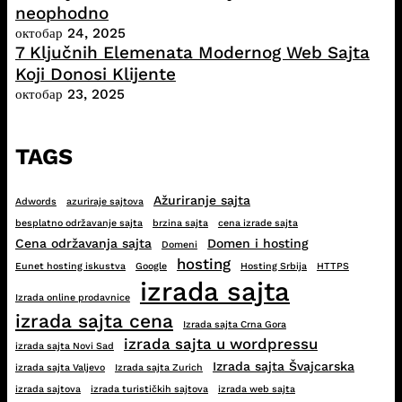
neophodno
октобар 24, 2025
7 Ključnih Elemenata Modernog Web Sajta
Koji Donosi Klijente
октобар 23, 2025
TAGS
Ažuriranje sajta
Adwords
azuriraje sajtova
besplatno održavanje sajta
brzina sajta
cena izrade sajta
Cena održavanja sajta
Domen i hosting
Domeni
hosting
Eunet hosting iskustva
Google
Hosting Srbija
HTTPS
izrada sajta
Izrada online prodavnice
izrada sajta cena
Izrada sajta Crna Gora
izrada sajta u wordpressu
izrada sajta Novi Sad
Izrada sajta Švajcarska
izrada sajta Valjevo
Izrada sajta Zurich
izrada sajtova
izrada turističkih sajtova
izrada web sajta