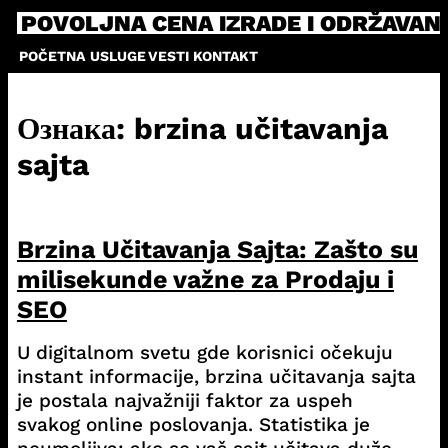
Skip
POVOLJNA CENA IZRADE I ODRŽAVAN
to
POČETNA
USLUGE
VESTI
KONTAKT
content
Ознака:
brzina učitavanja
sajta
Brzina Učitavanja Sajta: Zašto su
milisekunde važne za Prodaju i
SEO
U digitalnom svetu gde korisnici očekuju
instant informacije, brzina učitavanja sajta
je postala najvažniji faktor za uspeh
svakog online poslovanja. Statistika je