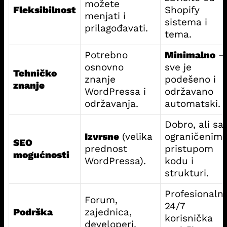
možete
Fleksibilnost
Shopify
menjati i
sistema i
prilagođavati.
tema.
Potrebno
Minimalno
–
osnovno
sve je
Tehničko
znanje
podešeno i
znanje
WordPressa i
održavano
održavanja.
automatski.
Dobro, ali sa
Izvrsne
(velika
ograničenim
SEO
prednost
pristupom
mogućnosti
WordPressa).
kodu i
strukturi.
Profesionaln
Forum,
24/7
Podrška
zajednica,
korisnička
developeri.