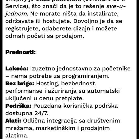
Service), što znači da je to rešenje
sve-u-
jednom
. Ne morate ništa da instalirate,
održavate ili hostujete. Dovoljno je da se
registrujete, odaberete dizajn i možete
odmah početi sa prodajom.
Prednosti:
Lakoća:
Izuzetno jednostavno za početnike
– nema potrebe za programiranjem.
Bez brige:
Hosting, bezbednost,
performanse i ažuriranja su automatski
uključeni u cenu pretplate.
Podrška:
Pouzdana korisnička podrška
dostupna 24/7.
Alati:
Odlična integracija sa društvenim
mrežama, marketinškim i prodajnim
alatima.