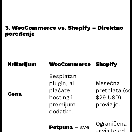
3. WooCommerce vs. Shopify – Direktno
poređenje
Kriterijum
WooCommerce
Shopify
Besplatan
plugin, ali
Mesečna
plaćate
pretplata (od
Cena
hosting i
$29 USD),
premijum
provizije.
dodatke.
Ograničena 
Potpuna
– sve
zavisite od