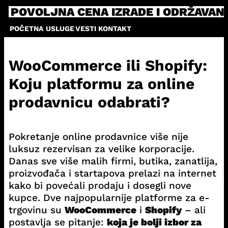
Skip
POVOLJNA CENA IZRADE I ODRŽAVAN
to
POČETNA
USLUGE
VESTI
KONTAKT
content
WooCommerce ili Shopify:
Koju platformu za online
prodavnicu odabrati?
Pokretanje online prodavnice više nije
luksuz rezervisan za velike korporacije.
Danas sve više malih firmi, butika, zanatlija,
proizvođača i startapova prelazi na internet
kako bi povećali prodaju i dosegli nove
kupce. Dve najpopularnije platforme za e-
trgovinu su
WooCommerce
i
Shopify
– ali
postavlja se pitanje:
koja je bolji izbor za