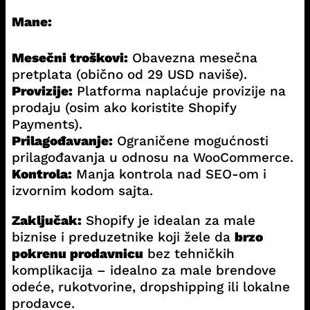
Mane:
Mesečni troškovi:
Obavezna mesečna
pretplata (obično od 29 USD naviše).
Provizije:
Platforma naplaćuje provizije na
prodaju (osim ako koristite Shopify
Payments).
Prilagođavanje:
Ograničene mogućnosti
prilagođavanja u odnosu na WooCommerce.
Kontrola:
Manja kontrola nad SEO-om i
izvornim kodom sajta.
Zaključak:
Shopify je idealan za male
biznise i preduzetnike koji žele da
brzo
pokrenu prodavnicu
bez tehničkih
komplikacija – idealno za male brendove
odeće, rukotvorine, dropshipping ili lokalne
prodavce.