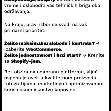
vreme i osloboditi vas tehničkih briga oko
održavanja.
Na kraju, pravi izbor se svodi na vaš
primarni prioritet:
Želite maksimalnu slobodu i kontrolu?
→
Izaberite
WooCommerce
.
Želite jednostavnost i brzi start?
→ Krenite
sa
Shopify-jem
.
Bez obzira na odabranu platformu, ključ
uspeha je uvek u kvalitetnom proizvodu,
fotografijama, marketingu i optimizovanom
korisničkom iskustvu kupovine.