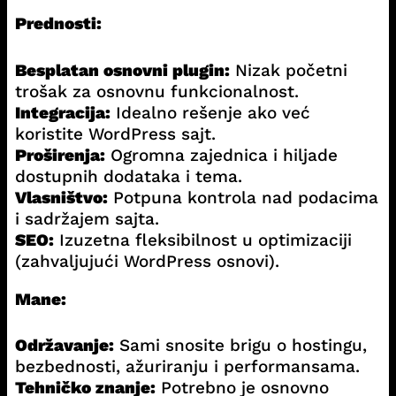
Prednosti:
Besplatan osnovni plugin:
Nizak početni
trošak za osnovnu funkcionalnost.
Integracija:
Idealno rešenje ako već
koristite WordPress sajt.
Proširenja:
Ogromna zajednica i hiljade
dostupnih dodataka i tema.
Vlasništvo:
Potpuna kontrola nad podacima
i sadržajem sajta.
SEO:
Izuzetna fleksibilnost u optimizaciji
(zahvaljujući WordPress osnovi).
Mane:
Održavanje:
Sami snosite brigu o hostingu,
bezbednosti, ažuriranju i performansama.
Tehničko znanje:
Potrebno je osnovno