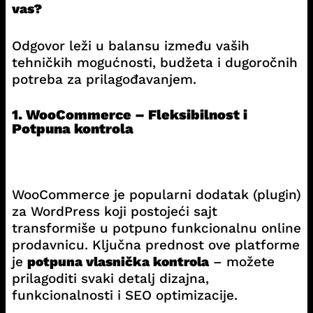
vas?
Odgovor leži u balansu između vaših
tehničkih mogućnosti, budžeta i dugoročnih
potreba za prilagođavanjem.
1. WooCommerce – Fleksibilnost i
Potpuna kontrola
WooCommerce je popularni dodatak (plugin)
za WordPress koji postojeći sajt
transformiše u potpuno funkcionalnu online
prodavnicu. Ključna prednost ove platforme
je
potpuna vlasnička kontrola
– možete
prilagoditi svaki detalj dizajna,
funkcionalnosti i SEO optimizacije.