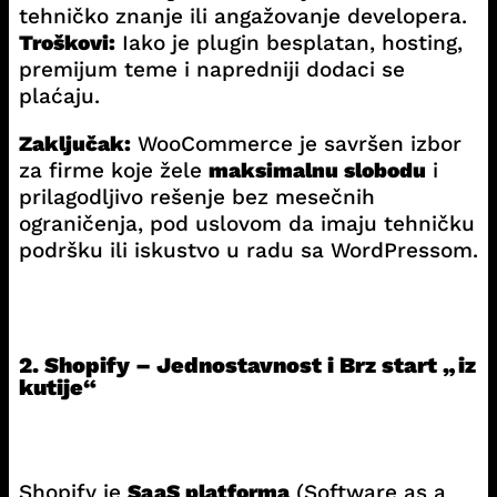
tehničko znanje ili angažovanje developera.
Troškovi:
Iako je plugin besplatan, hosting,
premijum teme i napredniji dodaci se
plaćaju.
Zaključak:
WooCommerce je savršen izbor
za firme koje žele
maksimalnu slobodu
i
prilagodljivo rešenje bez mesečnih
ograničenja, pod uslovom da imaju tehničku
podršku ili iskustvo u radu sa WordPressom.
2. Shopify – Jednostavnost i Brz start „iz
kutije“
Shopify je
SaaS platforma
(Software as a