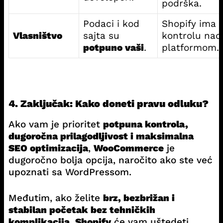
podrška.
Podaci i kod
Shopify ima
Vlasništvo
sajta su
kontrolu nad
potpuno vaši
.
platformom.
4. Zaključak: Kako doneti pravu odluku?
Ako vam je prioritet
potpuna kontrola,
dugoročna prilagodljivost i maksimalna
SEO optimizacija
,
WooCommerce
je
dugoročno bolja opcija, naročito ako ste već
upoznati sa WordPressom.
Međutim, ako želite
brz, bezbrižan i
stabilan početak bez tehničkih
komplikacija
,
Shopify
će vam uštedeti