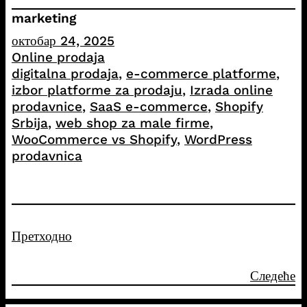
marketing
октобар 24, 2025
Online prodaja
digitalna prodaja
, 
e-commerce platforme
, 
izbor platforme za prodaju
, 
Izrada online
prodavnice
, 
SaaS e-commerce
, 
Shopify
Srbija
, 
web shop za male firme
, 
WooCommerce vs Shopify
, 
WordPress
prodavnica
Претходно
Следеће