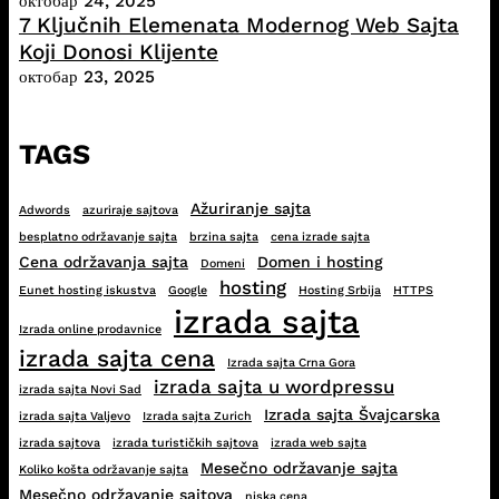
октобар 24, 2025
7 Ključnih Elemenata Modernog Web Sajta
Koji Donosi Klijente
октобар 23, 2025
TAGS
Ažuriranje sajta
Adwords
azuriraje sajtova
besplatno održavanje sajta
brzina sajta
cena izrade sajta
Cena održavanja sajta
Domen i hosting
Domeni
hosting
Eunet hosting iskustva
Google
Hosting Srbija
HTTPS
izrada sajta
Izrada online prodavnice
izrada sajta cena
Izrada sajta Crna Gora
izrada sajta u wordpressu
izrada sajta Novi Sad
Izrada sajta Švajcarska
izrada sajta Valjevo
Izrada sajta Zurich
izrada sajtova
izrada turističkih sajtova
izrada web sajta
Mesečno održavanje sajta
Koliko košta održavanje sajta
Mesečno održavanje sajtova
niska cena