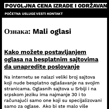
Skip
POVOLJNA CENA IZRADE I ODRŽAVAN
to
POČETNA
USLUGE
VESTI
KONTAKT
content
Ознака:
Mali oglasi
​Kako možete postavljanjem
oglasa na besplatnim sajtovima
da unapredite poslovanje
Na internetu se nalazi veliki broj sajtova
koji nude besplatno oglašavanje na svojim
stranicama. Oglasnih sajtova u Srbiji i na
srpskom jeziku ima najmanje 30 i to
računajući samo one koji su specijalizovani
samo za oglase. Ako bi ste malo više