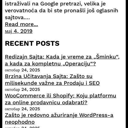
istraživali na Google pretrazi, velika je
verovatnoća da bi ste pronašli još oglasnih
sajtova.…
Read more...
мај 4, 2019
RECENT POSTS
Redizajn Sajta: Kada je vreme za „Šminku“,
a kada za kompletnu „Operaciju“?
октобар 24, 2025
Brzina Učitavanja Sajta: Zašto su
milisekunde važne za Prodaju i SEO
октобар 24, 2025
WooCommerce ili Shopify: Koju platformu
za online prodavnicu odabrati?
октобар 24, 2025
Zašto je redovno ažuriranje WordPress-a
neophodno