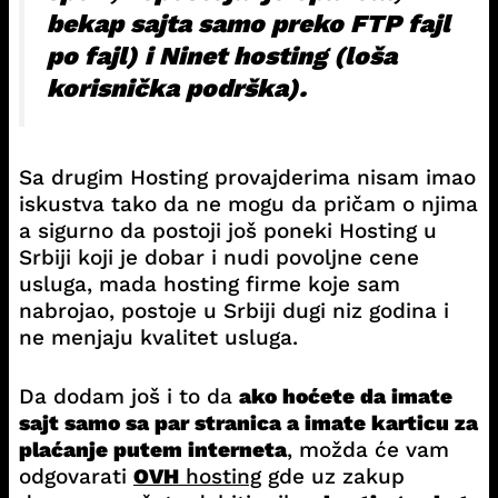
bekap sajta samo preko FTP fajl
po fajl) i Ninet hosting (loša
korisnička podrška).
Sa drugim Hosting provajderima nisam imao
iskustva tako da ne mogu da pričam o njima
a sigurno da postoji još poneki Hosting u
Srbiji koji je dobar i nudi povoljne cene
usluga, mada hosting firme koje sam
nabrojao, postoje u Srbiji dugi niz godina i
ne menjaju kvalitet usluga.
Da dodam još i to da
ako hoćete da imate
sajt samo sa par stranica a imate karticu za
plaćanje putem interneta
, možda će vam
odgovarati
OVH
hosting
gde uz zakup