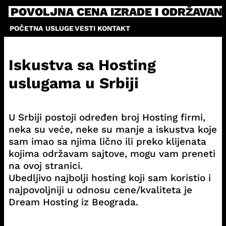
Skip
POVOLJNA CENA IZRADE I ODRŽAVAN
to
POČETNA
USLUGE
VESTI
KONTAKT
content
Iskustva sa Hosting
uslugama u Srbiji
​U Srbiji postoji određen broj Hosting firmi,
neka su veće, neke su manje a iskustva koje
sam imao sa njima lično ili preko klijenata
kojima održavam sajtove, mogu vam preneti
na ovoj stranici.
Ubedljivo najbolji hosting koji sam koristio i
najpovoljniji u odnosu cene/kvaliteta je
Dream Hosting iz Beograda.