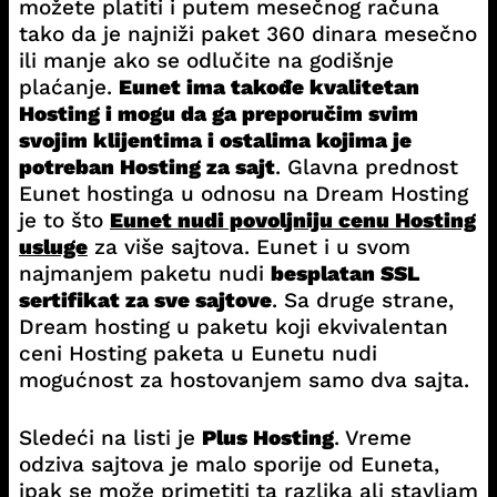
možete platiti i putem mesečnog računa
tako da je najniži paket 360 dinara mesečno
ili manje ako se odlučite na godišnje
plaćanje.
Eunet ima takođe kvalitetan
Hosting i mogu da ga preporučim svim
svojim klijentima i ostalima kojima je
potreban Hosting za sajt
. Glavna prednost
Eunet hostinga u odnosu na Dream Hosting
je to što
Eunet nudi povoljniju cenu Hosting
usluge
za više sajtova. Eunet i u svom
najmanjem paketu nudi
besplatan SSL
sertifikat za sve sajtove
. Sa druge strane,
Dream hosting u paketu koji ekvivalentan
ceni Hosting paketa u Eunetu nudi
mogućnost za hostovanjem samo dva sajta.
Sledeći na listi je
Plus Hosting
. Vreme
odziva sajtova je malo sporije od Euneta,
ipak se može primetiti ta razlika ali stavljam