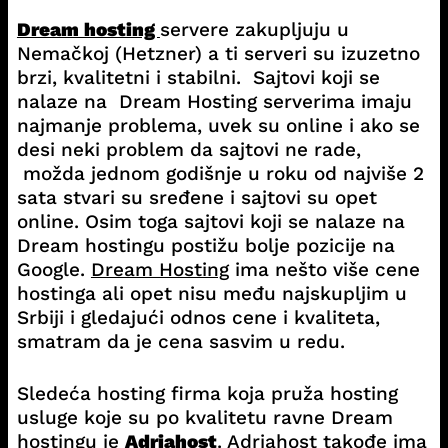
Dream hosting
servere zakupljuju u
Nemačkoj (Hetzner) a ti serveri su izuzetno
brzi, kvalitetni i stabilni. Sajtovi koji se
nalaze na Dream Hosting serverima imaju
najmanje problema, uvek su online i ako se
desi neki problem da sajtovi ne rade,
možda jednom godišnje u roku od najviše 2
sata stvari su sređene i sajtovi su opet
online. Osim toga sajtovi koji se nalaze na
Dream hostingu postižu bolje pozicije na
Google.
Dream Hosting
ima nešto više cene
hostinga ali opet nisu među najskupljim u
Srbiji i gledajući odnos cene i kvaliteta,
smatram da je cena sasvim u redu.
Sledeća hosting firma koja pruža hosting
usluge koje su po kvalitetu ravne Dream
hostingu je
Adriahost
. Adriahost takođe ima