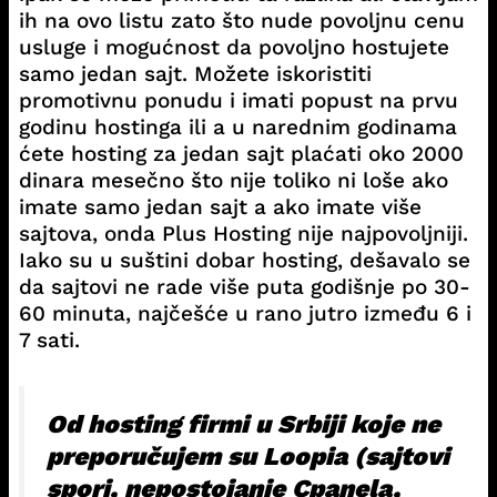
ih na ovo listu zato što nude povoljnu cenu
usluge i mogućnost da povoljno hostujete
samo jedan sajt. Možete iskoristiti
promotivnu ponudu i imati popust na prvu
godinu hostinga ili a u narednim godinama
ćete hosting za jedan sajt plaćati oko 2000
dinara mesečno što nije toliko ni loše ako
imate samo jedan sajt a ako imate više
sajtova, onda Plus Hosting nije najpovoljniji.
Iako su u suštini dobar hosting, dešavalo se
da sajtovi ne rade više puta godišnje po 30-
60 minuta, najčešće u rano jutro između 6 i
7 sati.
Od hosting firmi u Srbiji koje ne
preporučujem su Loopia (sajtovi
spori, nepostojanje Cpanela,