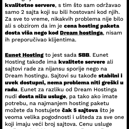
kvalitetne servere
, s tim što sam održavao
samo 2 sajta koji su bili hostovani kod njih.
Za sve to vreme, nikakvih problema nije bilo
ali s obzirom da im je
cena hosting paketa
dosta viša nego kod
Dream hostinga
, nisam
ih preporučivao klijentima.
Eunet Hosting
to jest sada
SBB
. Eunet
Hosting takođe ima
kvalitete servere
ali
sajtovi rade za nijansu sporije nego na
Dream hostingu. Sajtovi su takođe
stabilni i
uvek dostupni, nema problema niti greški u
radu
. Eunet za razliku od Dream Hostinga
nudi
dosta nižu usluge
, pa tako ako imate
potrebu, na najmanjem hosting paketu
možete da hostujete
čak 5 sajtova
što je
veoma velika pogodnosti i ušteda za sve one
koji imaju veći broj sajtova. Cenu usluge