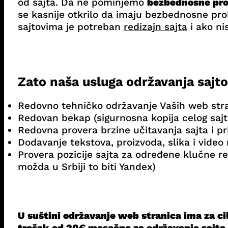
od sajta. Da ne pominjemo
bezbednosne pr
se kasnije otkrilo da imaju bezbednosne pro
sajtovima je potreban
redizajn sajta
i ako n
Zato naša usluga održavanja sajt
Redovno tehničko održavanje Vaših web str
Redovan bekap (sigurnosna kopija celog saj
Redovna provera brzine učitavanja sajta i pr
Dodavanje tekstova, proizvoda, slika i video m
Provera pozicije sajta za određene klučne reč
možda u Srbiji to biti Yandex)
U suštini održavanje web stranica ima za ci
trošak od
20€ mesečno za održavanje sajta