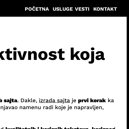
POČETNA
USLUGE
VESTI
KONTAKT
tivnost koja
b sajta
. Dakle,
izrada sajta
je
prvi korak
ka
unjavao namenu radi koje je napravljen,