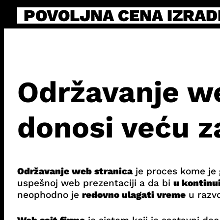
Skip
POVOLJNA CENA IZRAD
to
content
Održavanje we
donosi veću z
Održavanje web stranica
je proces kome je g
uspešnoj web prezentaciji a da bi
u kontinui
neophodno je
redovno ulagati vreme
u razvo