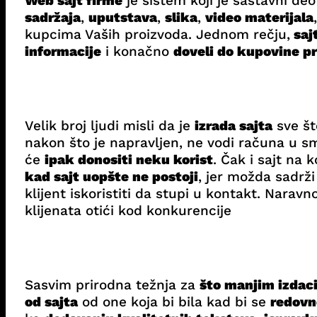
Web sajt firme
je sistem koji je sastavni de
sadržaja
,
uputstava
,
slika
,
video materijala
kupcima Vaših proizvoda. Jednom rečju,
saj
informacije
i konačno
doveli do kupovine p
Velik broj ljudi misli da je
izrada sajta
sve št
nakon što je napravljen, ne vodi računa u s
će
ipak donositi neku korist
. Čak i sajt na
kad sajt uopšte ne postoji
, jer možda sadrži
klijent iskoristiti da stupi u kontakt. Narav
klijenata otići kod konkurencije
Sasvim prirodna težnja za
što manjim izdac
od sajta
od one koja bi bila kad bi se
redovno