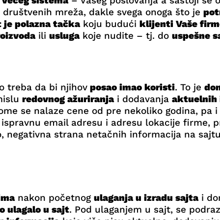
o
većeg sistema
– Vašeg poslovanja a sastoji se 
, društvenih mreža, dakle svega onoga što je
pot
t je polazna tačka
koju budući
klijenti Vaše fir
roizvoda
ili
usluga
koje nudite – tj. do
uspešne s
o treba da bi njihov
posao imao koristi
. To je
don
mislu
redovnog ažuriranja
i dodavanja
aktuelnih 
 kome se nalaze cene od pre nekoliko godina, pa i
 ispravnu email adresu i adresu lokacije firme, p
no, negativna strana netačnih informacija na sajt
ima
nakon početnog
ulaganja u izradu sajta
i do
 ulagalo u sajt
. Pod ulaganjem u sajt, se podr