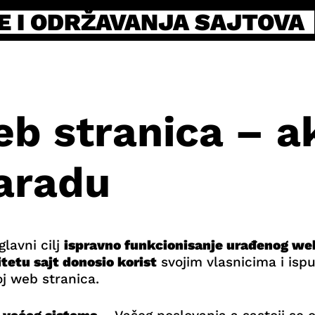
E I ODRŽAVANJA SAJTOVA
b stranica – ak
aradu
lavni cilj
ispravno funkcionisanje urađenog we
tetu sajt donosio korist
svojim vlasnicima i isp
j web stranica.