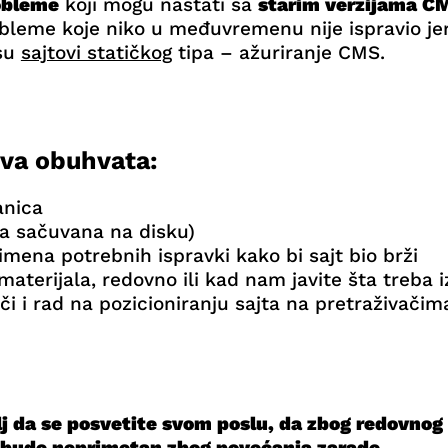
obleme
koji mogu nastati sa
starim verzijama C
bleme koje niko u međuvremenu nije ispravio jer 
isu
sajtovi statičkog
tipa – ažuriranje CMS.
ova obuhvata:
anica
ta sačuvana na disku)
imena potrebnih ispravki kako bi sajt bio brži
aterijala, redovno ili kad nam javite šta treba iz
i i rad na pozicioniranju sajta na pretraživačima
lj da se posvetite svom poslu, da zbog redovnog
bude neprimetan zbog povećanja zarade.