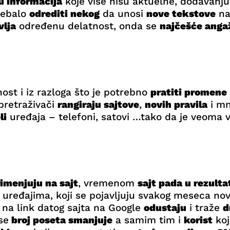
u informacija
koje više nisu aktuelne, dodavanj
trebalo
odrediti nekog
da unosi
nove tekstove
na 
vlja
određenu delatnost, onda se
najčešće anga
nost i iz razloga što je potrebno
pratiti promene
 pretraživači
rangiraju sajtove
,
novih pravila
i mn
li
uređaja – telefoni, satovi …tako da je veoma v
imenjuju na sajt
, vremenom
sajt pada u rezult
uređajima, koji se pojavljuju svakog meseca novi
i na link datog sajta na Google
odustaju
i traže
d
se
broj poseta smanjuje
a samim tim i
korist
koj