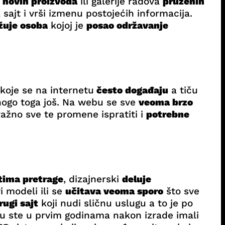
u
novih proizvoda
ili galerije radova
pruženih
sajt i vrši izmenu postojećih informacija.
žuje osoba
kojoj je
posao održavanje
koje se na internetu
često događaju
a tiču
ogo toga još. Na webu se sve
veoma brzo
ažno sve te promene ispratiti i
potrebne
atima pretrage
, dizajnerski
deluje
 modeli ili se
učitava veoma sporo
što sve
rugi sajt
koji nudi sličnu uslugu a to je po
u ste u prvim godinama nakon izrade imali