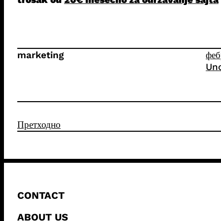
marketing
феб
Unc
Претходно
CONTACT
ABOUT US