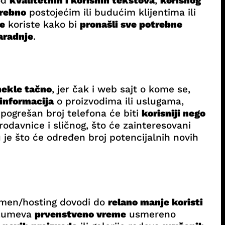
od
kvalitetnih i korisnih tekstova
,
korisnog
rebno
postojećim ili budućim klijentima ili
me
koriste kako bi
pronašli sve potrebne
aradnje
.
ekle tačno
, jer čak i web sajt o kome se,
informacija
o proizvodima ili uslugama,
 pogrešan broj telefona će biti
korisniji nego
rodavnice i sličnog, što će zainteresovani
u je što će određen broj potencijalnih novih
men/hosting dovodi do
relano manje koristi
azumeva
prvenstveno vreme
usmereno