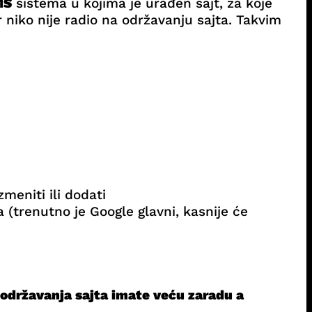
MS
sistema u kojima je urađen sajt, za koje
niko nije radio na održavanju sajta. Takvim
meniti ili dodati
 (trenutno je Google glavni, kasnije će
 održavanja sajta imate veću zaradu a