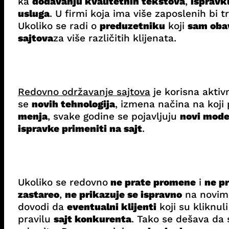
ka
dodavanju kvalitetnih tekstova
,
ispravk
usluga
. U firmi koja ima više zaposlenih bi 
Ukoliko se radi o
preduzetniku
koji
sam oba
sajtova
za više različitih klijenata.
Redovno održavanje sajtova
je korisna aktiv
se
novih tehnologija
, izmena načina na koji
menja
, svake godine se pojavljuju
novi mode
ispravke primeniti na sajt
.
Ukoliko se redovno
ne prate promene
i
ne pr
zastareo
,
ne prikazuje se ispravno
na novim 
dovodi da
eventualni klijenti
koji su kliknul
pravilu
sajt konkurenta
. Tako se dešava da 