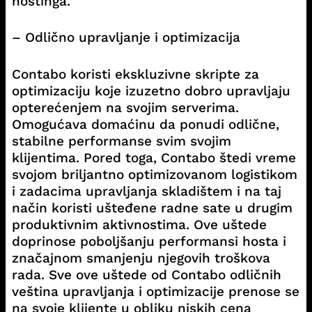
hostinga.
– Odlično upravljanje i optimizacija
Contabo koristi ekskluzivne skripte za
optimizaciju koje izuzetno dobro upravljaju
opterećenjem na svojim serverima.
Omogućava domaćinu da ponudi odlične,
stabilne performanse svim svojim
klijentima. Pored toga, Contabo štedi vreme
svojom briljantno optimizovanom logistikom
i zadacima upravljanja skladištem i na taj
način koristi ušteđene radne sate u drugim
produktivnim aktivnostima. Ove uštede
doprinose poboljšanju performansi hosta i
značajnom smanjenju njegovih troškova
rada. Sve ove uštede od Contabo odličnih
veština upravljanja i optimizacije prenose se
na svoje klijente u obliku niskih cena