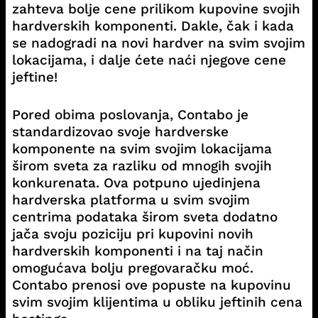
zahteva bolje cene prilikom kupovine svojih
hardverskih komponenti. Dakle, čak i kada
se nadogradi na novi hardver na svim svojim
lokacijama, i dalje ćete naći njegove cene
jeftine!
Pored obima poslovanja, Contabo je
standardizovao svoje hardverske
komponente na svim svojim lokacijama
širom sveta za razliku od mnogih svojih
konkurenata. Ova potpuno ujedinjena
hardverska platforma u svim svojim
centrima podataka širom sveta dodatno
jača svoju poziciju pri kupovini novih
hardverskih komponenti i na taj način
omogućava bolju pregovaračku moć.
Contabo prenosi ove popuste na kupovinu
svim svojim klijentima u obliku jeftinih cena