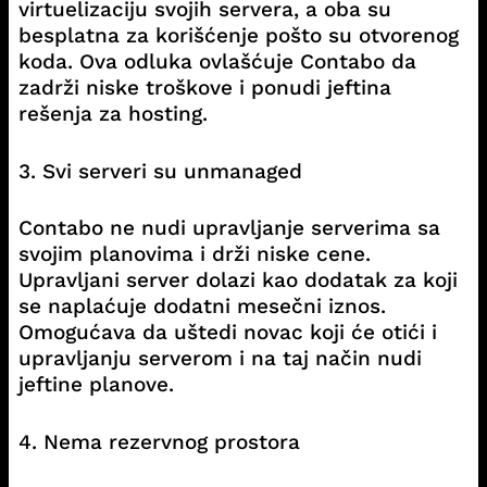
virtuelizaciju svojih servera, a oba su
besplatna za korišćenje pošto su otvorenog
koda. Ova odluka ovlašćuje Contabo da
zadrži niske troškove i ponudi jeftina
rešenja za hosting.
3. Svi serveri su unmanaged
Contabo ne nudi upravljanje serverima sa
svojim planovima i drži niske cene.
Upravljani server dolazi kao dodatak za koji
se naplaćuje dodatni mesečni iznos.
Omogućava da uštedi novac koji će otići i
upravljanju serverom i na taj način nudi
jeftine planove.
4. Nema rezervnog prostora