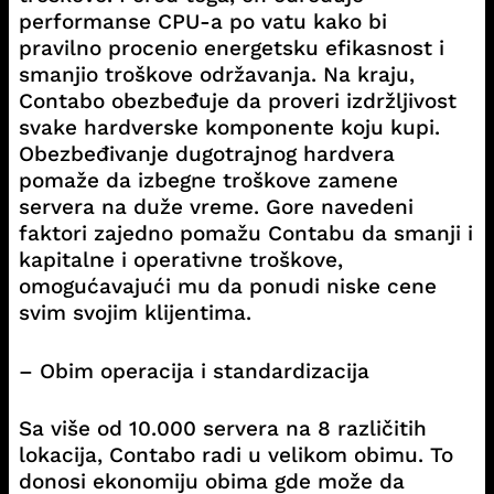
performanse CPU-a po vatu kako bi
pravilno procenio energetsku efikasnost i
smanjio troškove održavanja. Na kraju,
Contabo obezbeđuje da proveri izdržljivost
svake hardverske komponente koju kupi.
Obezbeđivanje dugotrajnog hardvera
pomaže da izbegne troškove zamene
servera na duže vreme. Gore navedeni
faktori zajedno pomažu Contabu da smanji i
kapitalne i operativne troškove,
omogućavajući mu da ponudi niske cene
svim svojim klijentima.
– Obim operacija i standardizacija
Sa više od 10.000 servera na 8 različitih
lokacija, Contabo radi u velikom obimu. To
donosi ekonomiju obima gde može da