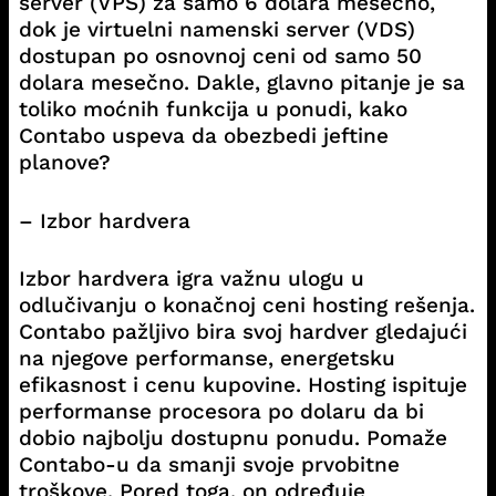
server (VPS) za samo 6 dolara mesečno,
dok je virtuelni namenski server (VDS)
dostupan po osnovnoj ceni od samo 50
dolara mesečno. Dakle, glavno pitanje je sa
toliko moćnih funkcija u ponudi, kako
Contabo uspeva da obezbedi jeftine
planove?
– Izbor hardvera
Izbor hardvera igra važnu ulogu u
odlučivanju o konačnoj ceni hosting rešenja.
Contabo pažljivo bira svoj hardver gledajući
na njegove performanse, energetsku
efikasnost i cenu kupovine. Hosting ispituje
performanse procesora po dolaru da bi
dobio najbolju dostupnu ponudu. Pomaže
Contabo-u da smanji svoje prvobitne
troškove. Pored toga, on određuje