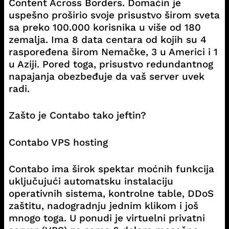
Content Across Borders. Domaćin je
uspešno proširio svoje prisustvo širom sveta
sa preko 100.000 korisnika u više od 180
zemalja. Ima 8 data centara od kojih su 4
raspoređena širom Nemačke, 3 u Americi i 1
u Aziji. Pored toga, prisustvo redundantnog
napajanja obezbeđuje da vaš server uvek
radi.
Zašto je Contabo tako jeftin?
Contabo VPS hosting
Contabo ima širok spektar moćnih funkcija
uključujući automatsku instalaciju
operativnih sistema, kontrolne table, DDoS
zaštitu, nadogradnju jednim klikom i još
mnogo toga. U ponudi je virtuelni privatni