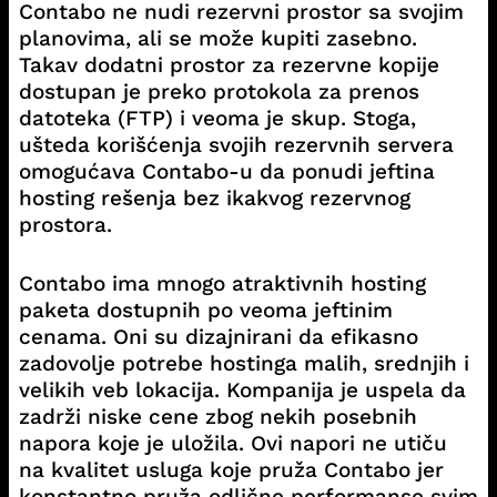
Contabo ne nudi rezervni prostor sa svojim
planovima, ali se može kupiti zasebno.
Takav dodatni prostor za rezervne kopije
dostupan je preko protokola za prenos
datoteka (FTP) i veoma je skup. Stoga,
ušteda korišćenja svojih rezervnih servera
omogućava Contabo-u da ponudi jeftina
hosting rešenja bez ikakvog rezervnog
prostora.
Contabo ima mnogo atraktivnih hosting
paketa dostupnih po veoma jeftinim
cenama. Oni su dizajnirani da efikasno
zadovolje potrebe hostinga malih, srednjih i
velikih veb lokacija. Kompanija je uspela da
zadrži niske cene zbog nekih posebnih
napora koje je uložila. Ovi napori ne utiču
na kvalitet usluga koje pruža Contabo jer
konstantno pruža odlične performanse svim