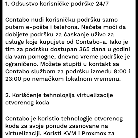
1. Odsustvo korisničke podrške 24/7
Contabo nudi korisničku podršku samo
putem e-pošte i telefona. Nećete moći da
dobijete podršku za ćaskanje uživo za
usluge koje kupujete od Contabo-a. Iako je
tim za podršku dostupan 365 dana u godini
da vam pomogne, dnevno vreme podrške je
ograničeno. Možete stupiti u kontakt sa
Contabo službom za podršku između 8:00 i
23:00 po nemačkom lokalnom vremenu.
2. Korišćenje tehnologija virtuelizacije
otvorenog koda
Contabo je koristio tehnologije otvorenog
koda za svoje ponude zasnovane na
virtuelizaciji. Koristi KVM i Proxmox za