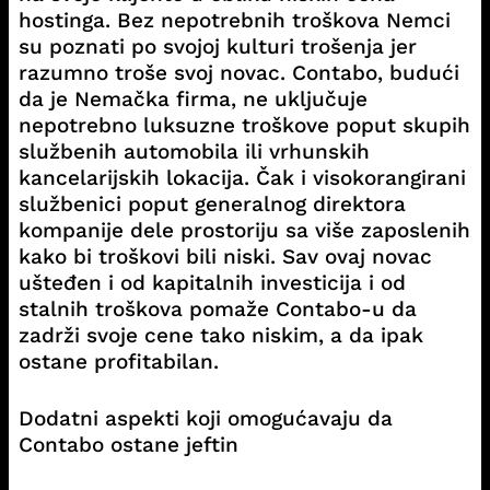
hostinga. Bez nepotrebnih troškova Nemci
su poznati po svojoj kulturi trošenja jer
razumno troše svoj novac. Contabo, budući
da je Nemačka firma, ne uključuje
nepotrebno luksuzne troškove poput skupih
službenih automobila ili vrhunskih
kancelarijskih lokacija. Čak i visokorangirani
službenici poput generalnog direktora
kompanije dele prostoriju sa više zaposlenih
kako bi troškovi bili niski. Sav ovaj novac
ušteđen i od kapitalnih investicija i od
stalnih troškova pomaže Contabo-u da
zadrži svoje cene tako niskim, a da ipak
ostane profitabilan.
Dodatni aspekti koji omogućavaju da
Contabo ostane jeftin