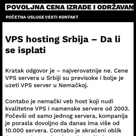
Skip
POVOLJNA CENA IZRADE I ODRŽAVAN
to
POČETNA
USLUGE
VESTI
KONTAKT
content
VPS hosting Srbija – Da li
se isplati
Kratak odgovor je – najverovatnije ne. Cene
VPS servera u Srbiji su previsoke i bolje je
uzeti VPS server u Nemačkoj.
Contabo je nemački veb host koji nudi
kvalitetne VPS i namenske servere od 2003.
Počevši od samo jednog servera, kompanija
je porasla dovoljno da danas ima više od
10.000 servera. Contabo je skraćeni oblik