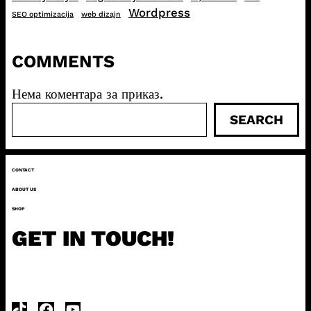
Wordpress
SEO optimizacija
web dizajn
COMMENTS
Нема коментара за приказ.
П
SEARCH
р
е
т
CONTACT
р
а
ABOUT US
г
SHOP
а
GET IN TOUCH!
TikTok
Facebook
YouTube