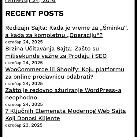
септембар 24, 2016
RECENT POSTS
Redizajn Sajta: Kada je vreme za „Šminku“,
a kada za kompletnu „Operaciju“?
октобар 24, 2025
Brzina Učitavanja Sajta: Zašto su
milisekunde važne za Prodaju i SEO
октобар 24, 2025
WooCommerce ili Shopify: Koju platformu
za online prodavnicu odabrati?
октобар 24, 2025
Zašto je redovno ažuriranje WordPress-a
neophodno
октобар 24, 2025
7 Ključnih Elemenata Modernog Web Sajta
Koji Donosi Klijente
октобар 23, 2025