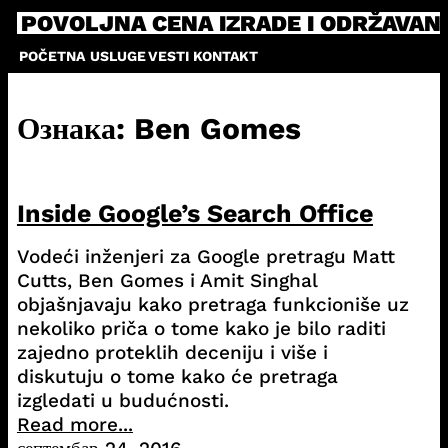
Skip
POVOLJNA CENA IZRADE I ODRŽAVAN
to
POČETNA
USLUGE
VESTI
KONTAKT
content
Ознака:
Ben Gomes
Inside Google’s Search Office
Vodeći inženjeri za Google pretragu Matt
Cutts, Ben Gomes i Amit Singhal
objašnjavaju kako pretraga funkcioniše uz
nekoliko priča o tome kako je bilo raditi
zajedno proteklih deceniju i više i
diskutuju o tome kako će pretraga
izgledati u budućnosti.
Read more...