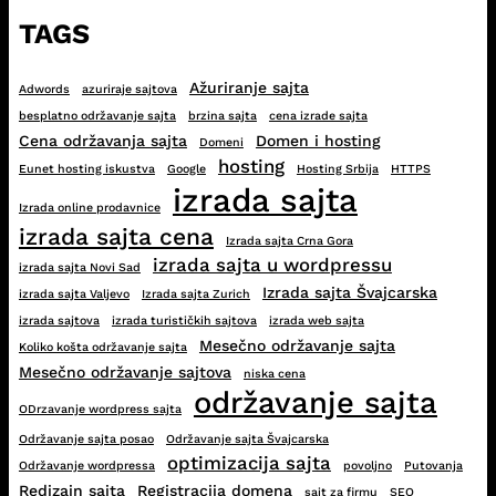
TAGS
Ažuriranje sajta
Adwords
azuriraje sajtova
besplatno održavanje sajta
brzina sajta
cena izrade sajta
Cena održavanja sajta
Domen i hosting
Domeni
hosting
Eunet hosting iskustva
Google
Hosting Srbija
HTTPS
izrada sajta
Izrada online prodavnice
izrada sajta cena
Izrada sajta Crna Gora
izrada sajta u wordpressu
izrada sajta Novi Sad
Izrada sajta Švajcarska
izrada sajta Valjevo
Izrada sajta Zurich
izrada sajtova
izrada turističkih sajtova
izrada web sajta
Mesečno održavanje sajta
Koliko košta održavanje sajta
Mesečno održavanje sajtova
niska cena
održavanje sajta
ODrzavanje wordpress sajta
Održavanje sajta posao
Održavanje sajta Švajcarska
optimizacija sajta
Održavanje wordpressa
povoljno
Putovanja
Redizajn sajta
Registracija domena
sajt za firmu
SEO